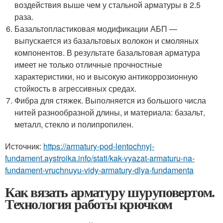
воздействия выше чем у стальной арматуры в 2.5
раза.
Базальтопластиковая модификации АБП —
выпускается из базальтовых волокон и смоляных
компонентов. В результате базальтовая арматура
имеет не только отличные прочностные
характеристики, но и высокую антикоррозионную
стойкость в агрессивных средах.
Фибра для стяжек. Выполняется из большого числа
нитей разнообразной длины, и материала: базальт,
металл, стекло и полипропилен.
Источник:
https://armatury-pod-lentochnyj-
fundament.aystroika.info/stati/kak-vyazat-armaturu-na-
fundament-vruchnuyu-vidy-armatury-dlya-fundamenta
Как вязать арматуру шуруповертом.
Технология работы крючком