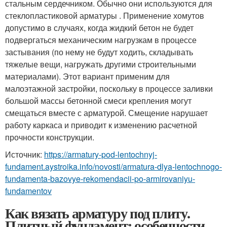
стальным сердечником. Обычно они используются для
стеклопластиковой арматуры . Применение хомутов
допустимо в случаях, когда жидкий бетон не будет
подвергаться механическим нагрузкам в процессе
застывания (по нему не будут ходить, складывать
тяжелые вещи, нагружать другими строительными
материалами). Этот вариант применим для
малоэтажной застройки, поскольку в процессе заливки
большой массы бетонной смеси крепления могут
смещаться вместе с арматурой. Смещение нарушает
работу каркаса и приводит к изменению расчетной
прочности конструкции.
Источник:
https://armatury-pod-lentochnyj-
fundament.aystroika.info/novosti/armatura-dlya-lentochnogo-
fundamenta-bazovye-rekomendacii-po-armirovaniyu-
fundamentov
Как вязать арматуру под плиту.
Плитный фундамент: особенности