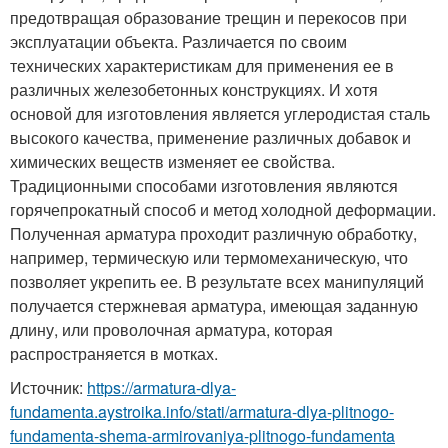
предотвращая образование трещин и перекосов при
эксплуатации объекта. Различается по своим
технических характеристикам для применения ее в
различных железобетонных конструкциях. И хотя
основой для изготовления является углеродистая сталь
высокого качества, применение различных добавок и
химических веществ изменяет ее свойства.
Традиционными способами изготовления являются
горячепрокатный способ и метод холодной деформации.
Полученная арматура проходит различную обработку,
например, термическую или термомеханическую, что
позволяет укрепить ее. В результате всех манипуляций
получается стержневая арматура, имеющая заданную
длину, или проволочная арматура, которая
распространяется в мотках.
Источник:
https://armatura-dlya-
fundamenta.aystroika.info/stati/armatura-dlya-plitnogo-
fundamenta-shema-armirovaniya-plitnogo-fundamenta