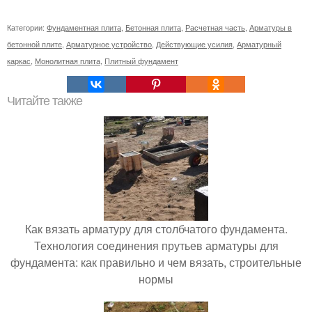
Категории:
Фундаментная плита
,
Бетонная плита
,
Расчетная часть
,
Арматуры в
бетонной плите
,
Арматурное устройство
,
Действующие усилия
,
Арматурный
каркас
,
Монолитная плита
,
Плитный фундамент
Читайте также
Как вязать арматуру для столбчатого фундамента.
Технология соединения прутьев арматуры для
фундамента: как правильно и чем вязать, строительные
нормы