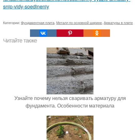
snip-vidy-soedineniy
Категории:
Фундаментная плита
,
Металл по основной ширине
,
Арматуры в плите
Читайте также
Узнайте почему нельзя сваривать арматуру для
фундамента. Особенности материала