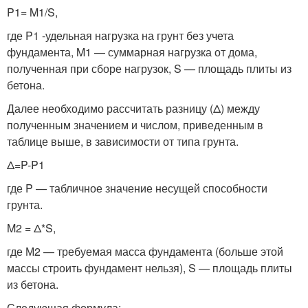
P1= M1/S,
где P1 -удельная нагрузка на грунт без учета
фундамента, M1 — суммарная нагрузка от дома,
полученная при сборе нагрузок, S — площадь плиты из
бетона.
Далее необходимо рассчитать разницу (Δ) между
полученным значением и числом, приведенным в
таблице выше, в зависимости от типа грунта.
Δ=P-P1
где P — табличное значение несущей способности
грунта.
M2 = Δ*S,
где М2 — требуемая масса фундамента (больше этой
массы строить фундамент нельзя), S — площадь плиты
из бетона.
Следующая формула: