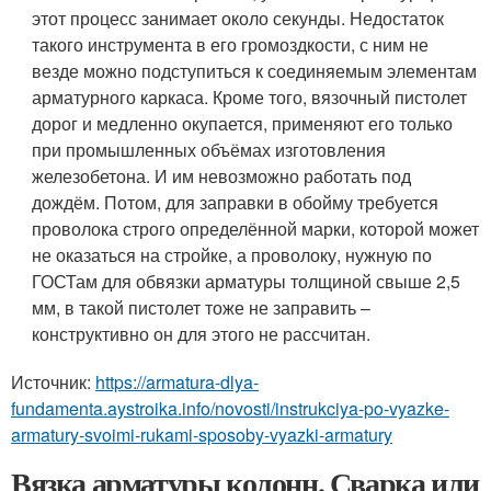
этот процесс занимает около секунды. Недостаток
такого инструмента в его громоздкости, с ним не
везде можно подступиться к соединяемым элементам
арматурного каркаса. Кроме того, вязочный пистолет
дорог и медленно окупается, применяют его только
при промышленных объёмах изготовления
железобетона. И им невозможно работать под
дождём. Потом, для заправки в обойму требуется
проволока строго определённой марки, которой может
не оказаться на стройке, а проволоку, нужную по
ГОСТам для обвязки арматуры толщиной свыше 2,5
мм, в такой пистолет тоже не заправить –
конструктивно он для этого не рассчитан.
Источник:
https://armatura-dlya-
fundamenta.aystroika.info/novosti/instrukciya-po-vyazke-
armatury-svoimi-rukami-sposoby-vyazki-armatury
Вязка арматуры колонн. Сварка или