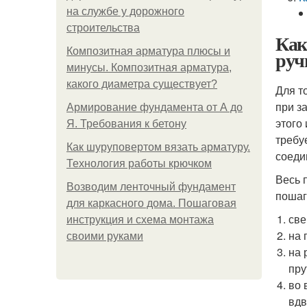
на службе у дорожного
строительства
Как
Композитная арматура плюсы и
руч
минусы. Композитная арматура,
какого диаметра существует?
Для т
при з
Армирование фундамента от А до
этого
Я. Требования к бетону
требу
Как шуруповертом вязать арматуру.
соеди
Технология работы крючком
Весь 
Возводим ленточный фундамент
пошаг
для каркасного дома. Пошаговая
све
инструкция и схема монтажа
на 
своими руками
на 
пру
во 
вдв