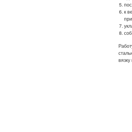
пос
к в
при
укл
соб
Работ
сталь
вязку