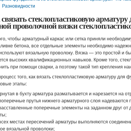
Разновидности
 связать стеклопластиковую арматуру 
ной проволочной вязки стеклопластик
ого, чтобы арматурный каркас или сетка приняли необходи
аливке бетона, все отдельные элементы необходимо надежн
 используют вязальную проволоку. Вязка — это простой и б
ется высоких квалификационных навыков. Кроме того, сте
нить при помощи сварки, а поэтому такой тип крепления н
процесс того, как вязать стеклопластиковую арматуру для
овые этапы:
рнутая в бухту арматура разматывается и нарезается на от
поперечные прутья нижнего арматурного слоя надеваются 
расставленные поперечные элементы на заданном друг от 
ты;
всех местах пересечений арматуры выполняются соединени
ое вязальной проволоки;