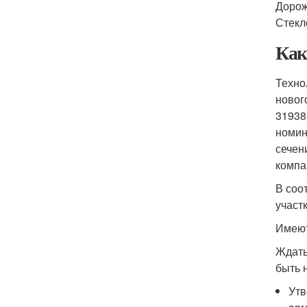
Дорож
Стекл
Как
Техно
новог
31938
номин
сечен
компа
В соо
участ
Имеют
Ждать
быть 
Утв