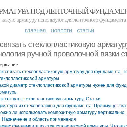
РМАТУРА ПОД ЛЕНТОЧНЫЙ ФУНДАМЕ
какую арматуру используют для ленточного фундамента
главная
новости
статьи
 связать стеклопластиковую арматур
нология ручной проволочной вязки 
ержание
ак связать стеклопластиковую арматуру для фундамента. Т
теклопластиковой арматуры
акой диаметр стеклопластиковой арматуры нужен для фунд
рматуры
ак согнуть стеклопластиковую арматуру. Статьи
рматура из стекловолокна для фундамента. Преимущества 
ожно ли использовать композитную арматуру вертикально. 
Назначение и область применения
аркас фундамента из стеклопластиковой арматуры. Что так