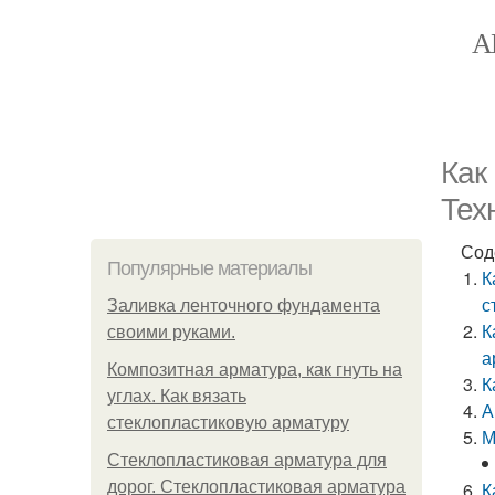
А
Как
Тех
Сод
Популярные материалы
К
с
Заливка ленточного фундамента
К
своими руками.
а
Композитная арматура, как гнуть на
К
углах. Как вязать
А
стеклопластиковую арматуру
М
Стеклопластиковая арматура для
дорог. Стеклопластиковая арматура
К