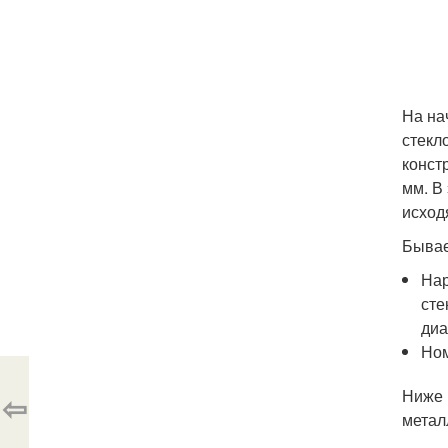
На на
стекл
конст
мм. В
исход
Бывае
Нар
сте
диа
Ном
Ниже 
⇦
метал