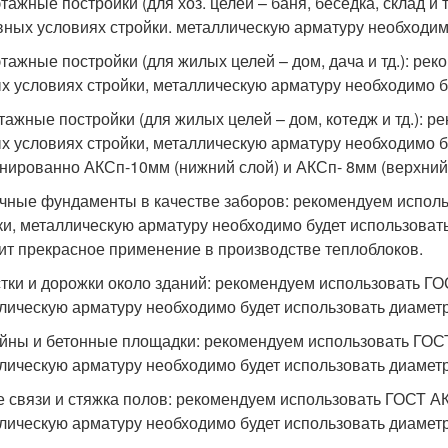
тажные постройки (для хоз. целей – баня, беседка, склад и
авных условиях стройки. металлическую арматуру необходи
тажные постройки (для жилых целей – дом, дача и тд.): ре
х условиях стройки, металлическую арматуру необходимо б
тажные постройки (для жилых целей – дом, котедж и тд.): 
х условиях стройки, металлическую арматуру необходимо 
нированно АКСп-10мм (нижний слой) и АКСп- 8мм (верхний 
чные фундаменты в качестве заборов: рекомендуем исполь
ки, металлическую арматуру необходимо будет использова
ит прекрасное применение в производстве теплоблоков.
тки и дорожки около зданий: рекомендуем использовать ГО
лическую арматуру необходимо будет использовать диамет
йны и бетонные площадки: рекомендуем использовать ГОСТ
лическую арматуру необходимо будет использовать диамет
е связи и стяжка полов: рекомендуем использовать ГОСТ АК
лическую арматуру необходимо будет использовать диамет