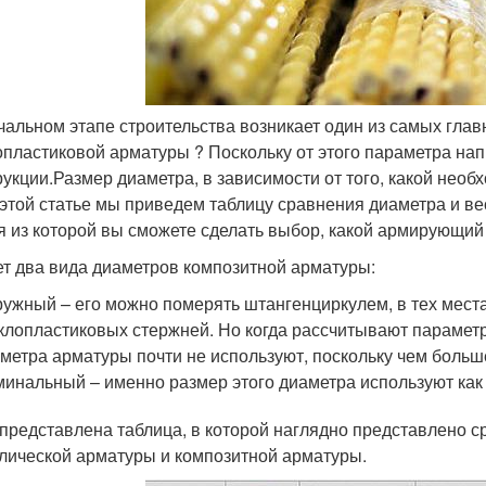
чальном этапе строительства возникает один из самых глав
опластиковой арматуры ? Поскольку от этого параметра нап
рукции.Размер диаметра, в зависимости от того, какой необ
 этой статье мы приведем таблицу сравнения диаметра и ве
я из которой вы сможете сделать выбор, какой армирующий
т два вида диаметров композитной арматуры:
ужный – его можно померять штангенциркулем, в тех места
клопластиковых стержней. Но когда рассчитывают параметр
метра арматуры почти не используют, поскольку чем больш
инальный – именно размер этого диаметра используют как 
представлена таблица, в которой наглядно представлено с
лической арматуры и композитной арматуры.