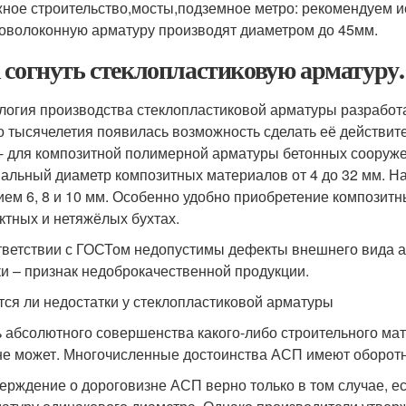
ное строительство,мосты,подземное метро: рекомендуем 
оволоконную арматуру производят диаметром до 45мм.
 согнуть стеклопластиковую арматуру.
логия производства стеклопластиковой арматуры разработа
о тысячелетия появилась возможность сделать её действите
- для композитной полимерной арматуры бетонных сооруже
альный диаметр композитных материалов от 4 до 32 мм. Н
ием 6, 8 и 10 мм. Особенно удобно приобретение компози
ктных и нетяжёлых бухтах.
тветствии с ГОСТом недопустимы дефекты внешнего вида 
ки – признак недоброкачественной продукции.
ся ли недостатки у стеклопластиковой арматуры
 абсолютного совершенства какого-либо строительного мат
не может. Многочисленные достоинства АСП имеют оборотну
ерждение о дороговизне АСП верно только в том случае, е