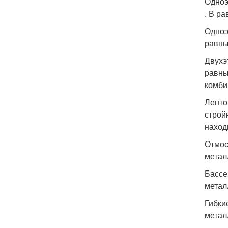
Одноэ
. В р
Одноэ
равны
Двухэ
равны
комби
Ленто
строй
наход
Отмос
метал
Бассе
метал
Гибки
метал