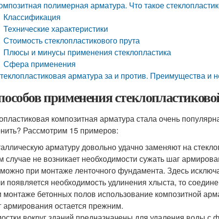
омпозитная полимерная арматура. Что такое стеклопласти
Классификация
Технические характеристики
Стоимость стеклопластикового прута
Плюсы и минусы применения стеклопластика
Сфера применения
теклопластиковая арматура за и против. Преимущества и 
способов применения стеклопластиков
опластиковая композитная арматура стала очень популярна
нить? Рассмотрим 15 примеров:
аллическую арматуру довольно удачно заменяют на стекло
м случае не возникает необходимости сужать шаг армирова
можно при монтаже ленточного фундамента. Здесь исключа
и появляется необходимость удлинения хлыста, то соедин
 монтаже бетонных полов использование композитной арм
 армирования остается прежним.
остки вокруг зданий предназначены для удаления воды с 