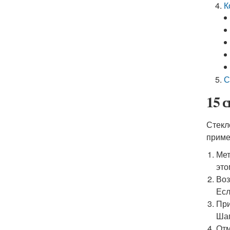
К
С
15 
Стекл
приме
Мет
это
Воз
Есл
При
Шаг
Отм