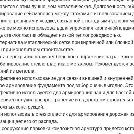
авится с этим лучше, чем металлическая. Долговечность о
ирование сейсмопояса между этажами с использованием д
ния к трещинам и усадке, связанной с погодными условиям
же ее можно использовать для упрочения кирпичной кладки
ь стеклопластик обладает низкой теплопроводностью.
тернатива металлической сетке при кирпичной или блочной 
н при монолитном строительстве.
та перекрытия получает большое напряжение на растяжени
бинирование стеклопластика с металлом. Рекомендуется ве
ний из металла.
ективно использование для связки внешней и внутренней с
ое армирование фундамента под забор очень выгодно. Это 
ективно используется для армирования чаши для бассейна ,
ериал получил распространение и в дорожном строительств
ожных конструкций.
и использовать стеклопластик для армирования дорожек из 
 защищает его от распада.
 сооружения парковки композитная арматура придется кста