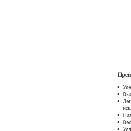
Преи
Уде
Выс
Лег
иск
Низ
Вес
Удл