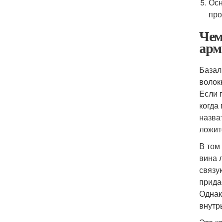
Осн
про
Чем
арм
Базал
волок
Если 
когда
назва
ложит
В том
вина 
связу
прида
Однак
внутрь