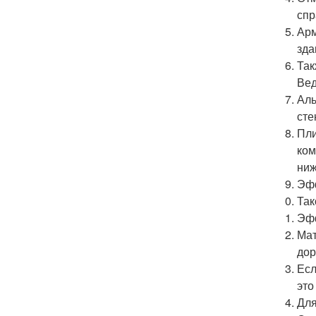
спр
Арм
зда
Так
Вед
Аль
сте
Пли
ком
ниж
Эфф
Так
Эфф
Мат
дор
Есл
это
Для