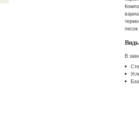
Компо
вариа
термо
песок
Вид
В зав
Сте
Угл
Баз