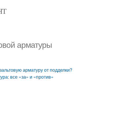
НТ
ковой арматуры
азальтовую арматуру от подделки?
ура: все «за» и «против»