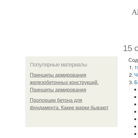
А
15 
Сод
Популярные материалы
1
Ч
Принципы армирования
Б
железобетонных конструкций.
Принципы армирования
Пропорции бетона для
фундамента. Какие марки бывают