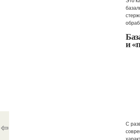
Это к
базал
стерж
обраб
Баз
и «
С раз
⇦
совре
харак