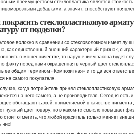
овным преимуществом стеклопластика является стойкость 
тивоморозными добавками, а значит, способствуют появле
 покрасить стеклопластиковую армату
атуру от подделки?
ьтовое волокно в сравнении со стекловолокном имеет лучш
на, как единственный внешний характерный признак, сыгра
говорить о мошенничестве, то нарушением закона будет сл
 по факту перед нами окрашенная в черный цвет стеклоплас
ть ее общим термином «Композитная» и тогда вся ответств
ся на самого покупателя.
 случае, когда потребитель принял стеклопластиковую армат
ложится на него самого, а не производителя. Сегодня есть 
ющее обогащают сажей, применяемой в качестве пигмента 
ет нужный цвет товару, но в каком-то смысле повышает фи
о стоит отметить, что любой краситель только меняет внешн
 них!