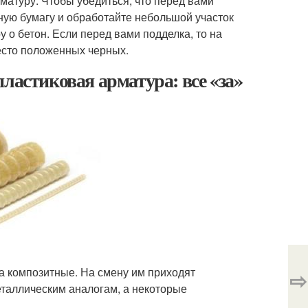
атуру. Чтобы убедиться, что перед вами
ную бумагу и обработайте небольшой участок
у о бетон. Если перед вами подделка, то на
есто положенных черных.
ластиковая арматура: все «за»
а композитные. На смену им приходят
⇨
еталлическим аналогам, а некоторые