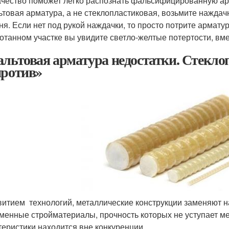
ачество поможет легко распознать фальсифицированную арм
ьтовая арматура, а не стеклопластиковая, возьмите наждач
ня. Если нет под рукой наждачки, то просто потрите арматур
отанном участке вы увидите светло-желтые потертости, вм
альтовая арматура недостатки. Стеклоп
против»
витием технологий, металлические конструкции заменяют н
менные стройматериалы, прочность которых не уступает м
теристики находится вне конкуренции.