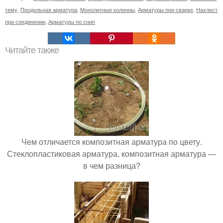
тему
,
Продольная арматура
,
Монолитные колонны
,
Арматуры при сварке
,
Нахлест
при соединении
,
Арматуры по снип
Читайте также
Чем отличается композитная арматура по цвету.
Стеклопластиковая арматура, композитная арматура —
в чем разница?