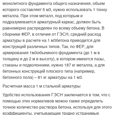
монолитного фундамента общего назначения, объем
которого составляет 5 м
3
, нужно использовать 1 тонну
металла. При этом металл, под которым и
подразумевается арматурный каркас, должен быть
равномерно распределен по всему объему бетона. В
сборнике ФЕР, в отличие от ГЭСН, средний расход
арматуры в расчете на 1 м
3
бетона приводится для
конструкций различных типов. Так, по ФЕР, для
армирования 1м
3
объемного фундамента (до 1 м в
толщину и до 2 м в высоту), в котором имеются пазы,
стаканы и подколонники, нужно 187 кг металла, а для
бетонных конструкций плоского типа (например,
бетонного пола) – 81 кг арматуры на 1 м
3
.
Расчетная масса 1 м стальной арматуры
Удобство использования ГЭСН заключается в том, что с
помощью этих нормативов можно также определить
точное количество раствора бетона, используя для этого
коэффициенты, учитывающие трудно устранимые