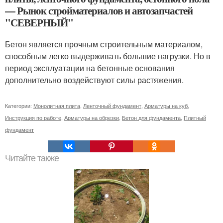
— Рынок стройматериалов и автозапчастей
"СЕВЕРНЫЙ"
Бетон является прочным строительным материалом,
способным легко выдерживать большие нагрузки. Но в
период эксплуатации на бетонные основания
дополнительно воздействуют силы растяжения.
Категории:
Монолитная плита
,
Ленточный фундамент
,
Арматуры на куб
,
Инструкция по работе
,
Арматуры на обрезки
,
Бетон для фундамента
,
Плитный
фундамент
Читайте также