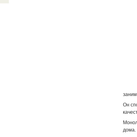
заним
Он сп
качест
Монол
дома.