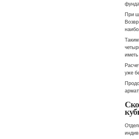
фунда
При ш
Возвр
наибо
Таким
четыр
иметь
Расче
уже б
Продо
армат
Ско
куб
Отдел
индив