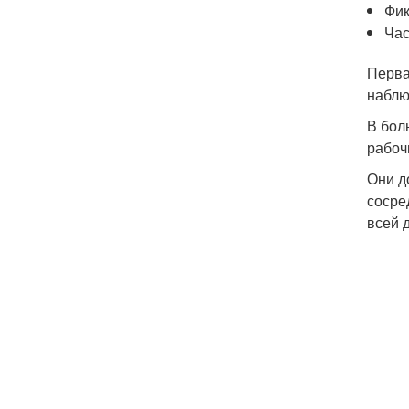
Фик
Час
Перва
наблю
В бол
рабоч
Они д
сосре
всей 