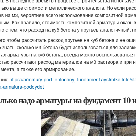
а). В последнее время в процессе строительства использует
лько выше стоимости металлического аналога. Но если рас
ев на м3, вероятнее всего использование композитной арм
ным. Как правило, стоимость композитной арматуры оказыв
но с тем, что расход на куб бетона у прутьев аналогичный, 
ого чтобы рассчитать расход прутьев на куб бетона и не ош
о знать, сколько м3 бетона будет использоваться для залив
тах арматуры на куб бетона, всегда можно воспользовать
стью рассчитают расход материалов на м3 раствора и при 
мента, а также его армирование.
ник:
https://armatury-pod-lentochnyj-fundament.aystroika.info/s
a-armatura-podoydet
лько надо арматуры на фундамент 10 н