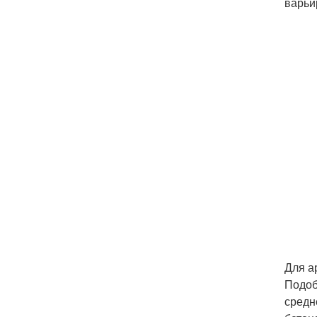
варьи
Для а
Подоб
средн