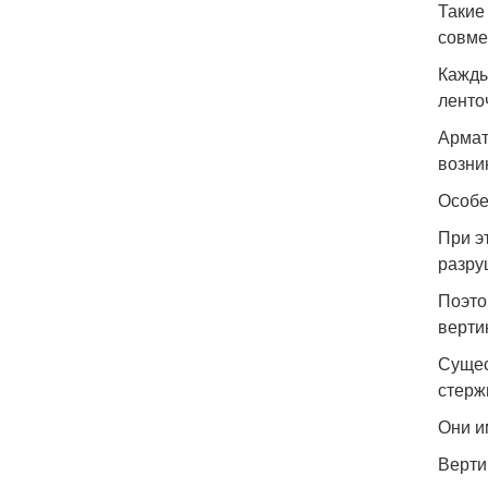
Такие
совме
Кажды
ленто
Армат
возни
Особе
При э
разру
Поэто
верти
Сущес
стерж
Они и
Верти