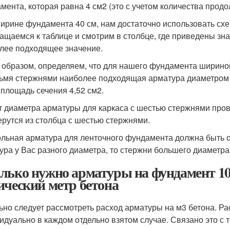
мента, которая равна 4 см2 (это с учетом количества продо
ирине фундамента 40 см, нам достаточно использовать сх
ащаемся к таблице и смотрим в столбце, где приведены зн
лее подходящее значение.
 образом, определяем, что для нашего фундамента шириной
ьмя стержнями наиболее подходящая арматура диаметром 12
 площадь сечения 4,52 см2.
т диаметра арматуры для каркаса с шестью стержнями пров
ерутся из столбца с шестью стержнями.
льная арматура для ленточного фундамента должна быть о
ура у Вас разного диаметра, то стержни большего диаметр
лько нужно арматуры на фундамент 10
ический метр бетона
ьно следует рассмотреть расход арматуры на м3 бетона. Р
идуально в каждом отдельно взятом случае. Связано это с т