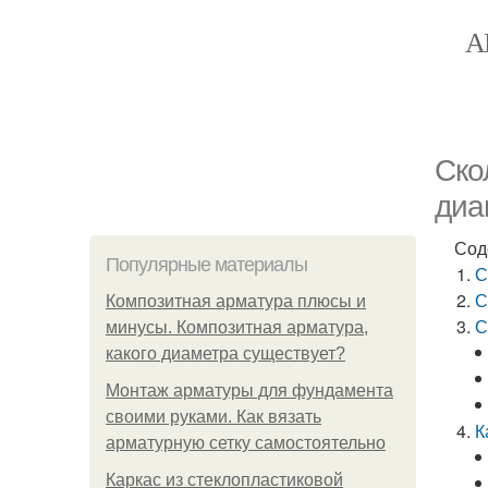
А
Ско
диа
Сод
Популярные материалы
С
С
Композитная арматура плюсы и
С
минусы. Композитная арматура,
какого диаметра существует?
Монтаж арматуры для фундамента
своими руками. Как вязать
К
арматурную сетку самостоятельно
Каркас из стеклопластиковой