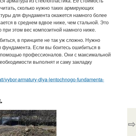
ся арматура из стеклопластика. Ее стоимость
считать, сколько нужно таких армирующих
атуры для фундамента окажется намного более
ается в среднем вдвое ниже, чем стальной. Это
но при этом вес композитной намного ниже.
ибиться, в принципе не так уж сложно. Нужно
ки фундамента. Если вы боитесь ошибиться в
ся помощью профессионалов. Они с максимальной
необходимости выполнят и саму закладку
tati/vybor-armatury-dlya-lentochnogo-fundamenta-
.
⇨