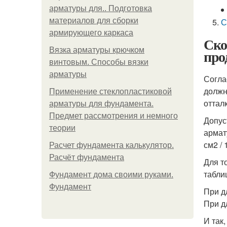
арматуры для.. Подготовка
материалов для сборки
С
армирующего каркаса
Ско
Вязка арматуры крючком
про
винтовым. Способы вязки
арматуры
Согла
должн
Применение стеклопластиковой
оттал
арматуры для фундамента.
Предмет рассмотрения и немного
Допус
теории
армат
см2 / 
Расчет фундамента калькулятор.
Расчёт фундамента
Для т
табли
Фундамент дома своими руками.
Фундамент
При д
При д
И так