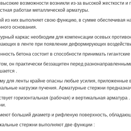
 высокие возможности возникли из-за высокой жесткости и 
стная работаи металлической арматуры.
й из них выполняет свою функцию, в сумме обеспечивая н
чного основания.
урный каркас необходим для компенсации осевых противон
кающих в ленте при появлении деформирующих воздействи
нность бетона состоит в способности принимать гигантские
том, он практически беззащитен перед разнонаправленным
шается .
му для ленты крайне опасны любые усилия, приложенные в
кальные нагрузки пучения. Арматурные стержни предназнач
твует горизонтальная (рабочая) и вертикальная арматура 
ни.
меют больший диаметр и рифленую поверхность, обладающ
кальные стержни выполняют две функции :