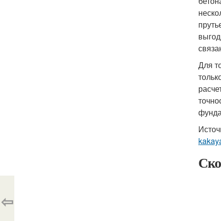
бетон
неско
пруть
выгод
связа
Для т
тольк
расче
точно
фунда
Источ
kakay
Ско
⇦