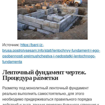
Источник:
https://bani-iz-
brusa.postroivsesam.info/stati/lentochnyy-fundament-i-ego-
osobennosti-preimushchestva-i-nedostatki-lentochnogo-
fundamenta
Ленточный фундамент чертеж.
Процедура разметки
Разметку под монолитный ленточный фундамент
реально выполнить самостоятельно, для этого
необходимо придерживаться правильного порядка
действий и знать точную привязку будущего строения к