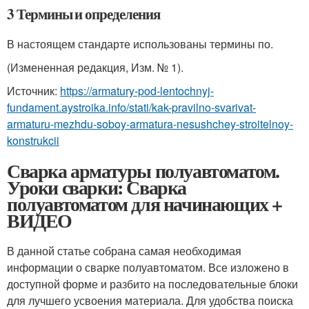
3 Термины и определения
В настоящем стандарте использованы термины по.
(Измененная редакция, Изм. № 1).
Источник:
https://armatury-pod-lentochnyj-
fundament.aystroika.info/stati/kak-pravilno-svarivat-
armaturu-mezhdu-soboy-armatura-nesushchey-stroitelnoy-
konstrukcii
Сварка арматуры полуавтоматом.
Уроки сварки: Сварка
полуавтоматом для начинающих +
ВИДЕО
В данной статье собрана самая необходимая
информации о сварке полуавтоматом. Все изложено в
доступной форме и разбито на последовательные блоки
для лучшего усвоения материала. Для удобства поиска