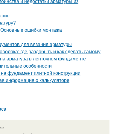
тоинства и недостатки арматуры из
ание
матуру?
. Основные ошибки монтажа
рументов для вязания арматуры
волока: где раздобыть и как сделать самому
жна арматура в ленточном фундаменте
ичительные особенности
 на фундамент плитной конструкции
ая информация о калькуляторе
аса
язь