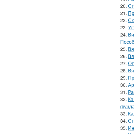
20.
Ст
21.
Пр
22.
Ск
23.
Ус
24.
Ви
Пособ
25.
Вя
26.
Вя
27.
От
28.
Вя
29.
Пр
30.
Ар
31.
Ра
32.
Ка
фунда
33.
Ка
34.
Ст
35.
Ин