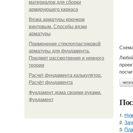
материалов для сборки
армирующего каркаса
Вязка арматуры крючком
винтовым. Способы вязки
арматуры
Применение стеклопластиковой
Схема
арматуры для фундамента.
Любой
Предмет рассмотрения и немного
проек
теории
посчи
Расчет фундамента калькулятор.
Расчёт фундамента
читат
Фундамент дома своими руками.
Пос
Фундамент
1.
Нуж
2.
Зач
3.
Пла