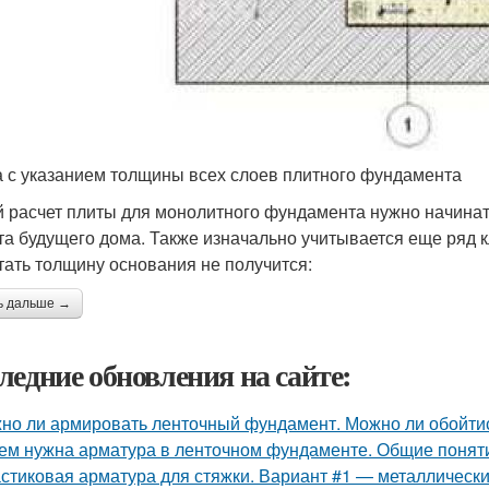
 с указанием толщины всех слоев плитного фундамента
 расчет плиты для монолитного фундамента нужно начинать
та будущего дома. Также изначально учитывается еще ряд 
тать толщину основания не получится:
ь дальше →
ледние обновления на сайте:
но ли армировать ленточный фундамент. Можно ли обойти
ем нужна арматура в ленточном фундаменте. Общие понят
стиковая арматура для стяжки. Вариант #1 — металлически