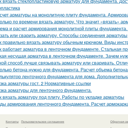
к вязать стеклопластиковую арматуру для фундамента. Дос
опластика
счет арматуры на монолитную плиту фундамента. Армиров
олько по времени вязать арматуру. Что значит «вязать» ар
ема и расчет армирования монолитной плиты фундамента
зать или сварить арматуру. Способы соединения арматуры
к правильно вязать арматуру обычным крючком. Виды инст
к работает арматура в ленточном фундаменте. Стальная про
кая несущая арматура в ленточном фундаменте. Зачем ну
кой способ лучше связывать арматуру или сваривать. Отл
олько бетона нужно для фундамента. Расчет объема бетона
лькулятор ленточного фундамента для дома. Дополнительн
зка арматуры гост. 2 Нормативные ссылки
зка арматуры для ленточного фундамента.
к вязать арматуру под плиту. Работы по укладке арматуры
ды армирования ленточного фундамента. Расчет армокарк
Контакты
Пользовательское соглашение
Обратная св