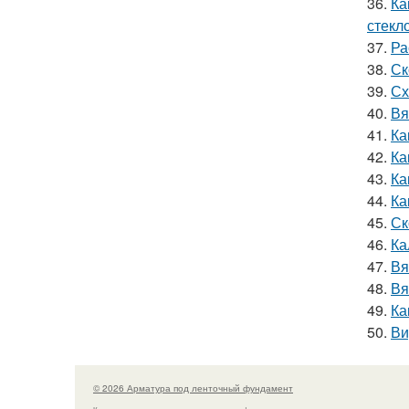
36.
Ка
стекл
37.
Ра
38.
Ск
39.
Сх
40.
Вя
41.
Ка
42.
Ка
43.
Ка
44.
Ка
45.
Ск
46.
Ка
47.
Вя
48.
Вя
49.
Ка
50.
Ви
© 2026 Арматура под ленточный фундамент