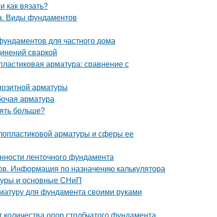
и как вязать?
та. Виды фундаментов
фундаментов для частного дома
инений сваркой
пластиковая арматура: сравнение с
позитной арматуры
бочая арматура
зять больше?
клопластиковой арматуры и сферы ее
енности ленточного фундамента
ов. Информация по назначению калькулятора
атуры и основные СНиП
рматуру для фундамента своими руками
т количества опор столбчатого фундамента