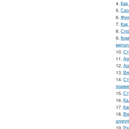
4.
Как
5.
Ско
6.
Фун
7.
Как
8.
Спо
9.
Ком
метал
10.
Ст
11.
Ар
12.
Ар
13.
Вя
14.
Ст
приме
15.
Ст
16.
Ка
17.
Ка
18.
Вя
шуруп
19.
Ра