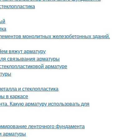
стеклопластика
ный
тка
лементов монолитных железобетонных зданий.
Чем вяжут арматуру
для связывания арматуры
стеклопластиковой арматуре
атуры
металла и стеклопластика
ры в каркасе
та. Какую арматуру использовать для
рмирование ленточного фундамента
ки арматуры