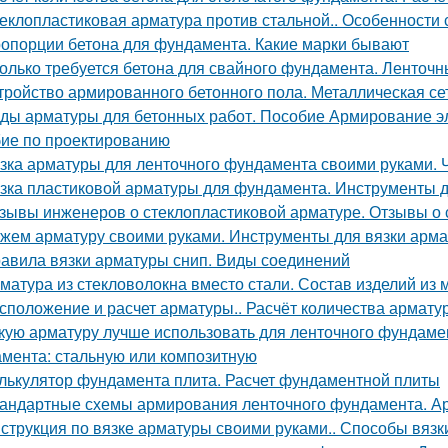
еклопластиковая арматура против стальной.. Особенности 
опорции бетона для фундамента. Какие марки бывают
олько требуется бетона для свайного фундамента. Ленточ
тройство армированного бетонного пола. Металлическая се
ды арматуры для бетонных работ. Пособие Армирование э
ие по проектированию
зка арматуры для ленточного фундамента своими руками. 
зка пластиковой арматуры для фундамента. Инструменты 
зывы инженеров о стеклопластиковой арматуре. Отзывы о 
жем арматуру своими руками. Инструменты для вязки арм
авила вязки арматуры снип. Виды соединений
матура из стекловолокна вместо стали. Состав изделий из 
сположение и расчет арматуры.. Расчёт количества армату
кую арматуру лучше использовать для ленточного фундамен
мента: стальную или композитную
лькулятор фундамента плита. Расчет фундаментной плиты
андартные схемы армирования ленточного фундамента. А
струкция по вязке арматуры своими руками.. Способы вяз