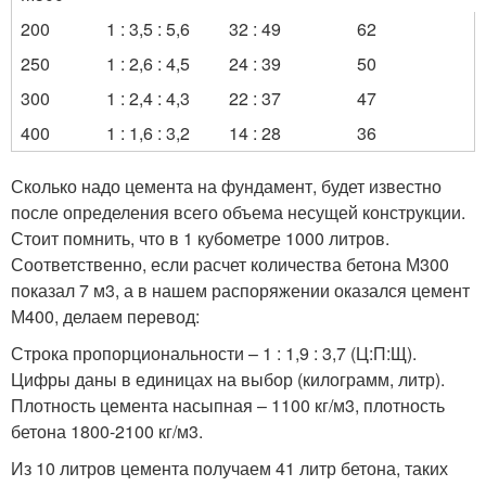
200
1 : 3,5 : 5,6
32 : 49
62
250
1 : 2,6 : 4,5
24 : 39
50
300
1 : 2,4 : 4,3
22 : 37
47
400
1 : 1,6 : 3,2
14 : 28
36
Сколько надо цемента на фундамент, будет известно
после определения всего объема несущей конструкции.
Стоит помнить, что в 1 кубометре 1000 литров.
Соответственно, если расчет количества бетона М300
показал 7 м
3
, а в нашем распоряжении оказался цемент
М400, делаем перевод:
Строка пропорциональности – 1 : 1,9 : 3,7 (Ц:П:Щ).
Цифры даны в единицах на выбор (килограмм, литр).
Плотность цемента насыпная – 1100 кг/м
3
, плотность
бетона 1800-2100 кг/м
3
.
Из 10 литров цемента получаем 41 литр бетона, таких