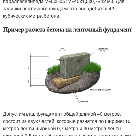
параллелепипеда V=LхHхS: V=40х1,5х0,7=42 м3. Для
заливки ленточного фундамента понадобится 42
кубических метра бетона.
Пример расчета бетона на ленточный фундамент
Допустим ваш фундамент общей длиной 40 метров,
состоит из двух частей, которые разнятся по ширине: 10
метров ленты шириной 0,7 метра и 30 метров ленты
шириной 0,5 метра. В этом случае используем всю ту же