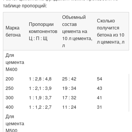
таблице пропорций:
Объемный
Сколько
Пропорции
состав
Марка
получится
компонентов
цемента на
бетона
бетона из 10
Ц : П : Щ
10 л цемента,
л цемента, л
л
Для
цемента
М400
200
1 : 2,8 : 4,8
25 : 42
54
250
1 : 2,1 : 3,9
19 : 34
43
300
1 : 1,9 : 3,7
17 : 32
41
400
1 : 1,2 : 2,7
11 : 24
31
Для
цемента
М500