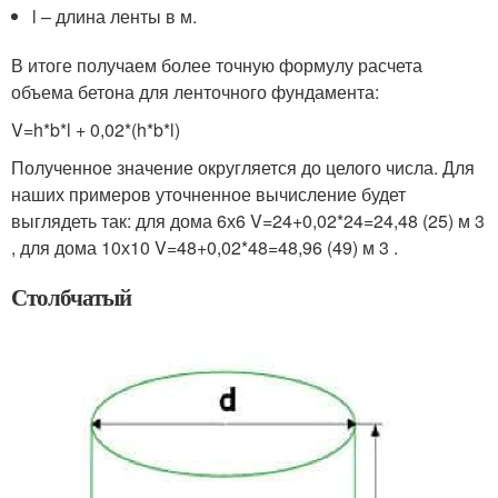
l – длина ленты в м.
В итоге получаем более точную формулу расчета
объема бетона для ленточного фундамента:
V=h*b*l + 0,02*(h*b*l)
Полученное значение округляется до целого числа. Для
наших примеров уточненное вычисление будет
выглядеть так: для дома 6х6 V=24+0,02*24=24,48 (25) м 3
, для дома 10х10 V=48+0,02*48=48,96 (49) м 3 .
Столбчатый