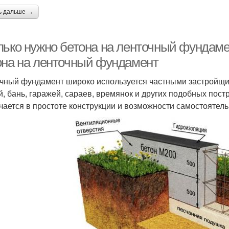
ь дальше →
лько нужно бетона на ленточный фундамен
она на ленточный фундамент
чный фундамент широко используется частными застройщ
й, бань, гаражей, сараев, времянок и других подобных пос
чается в простоте конструкции и возможности самостоятельн