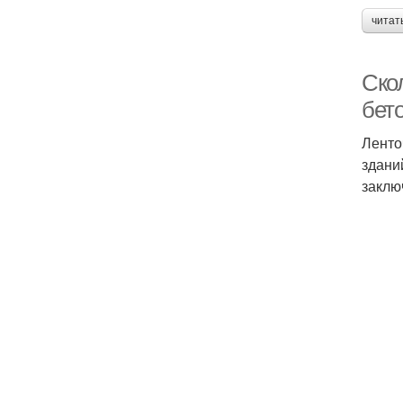
читат
Ско
бет
Ленто
здани
заклю