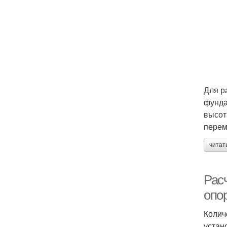
Для р
фунда
высот
перем
читат
Рас
опо
Колич
устан