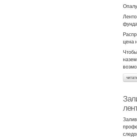
Опалу
Ленто
фунда
Распр
цена 
Чтобы
назем
возмо
читат
Зал
лен
Залив
профе
следо