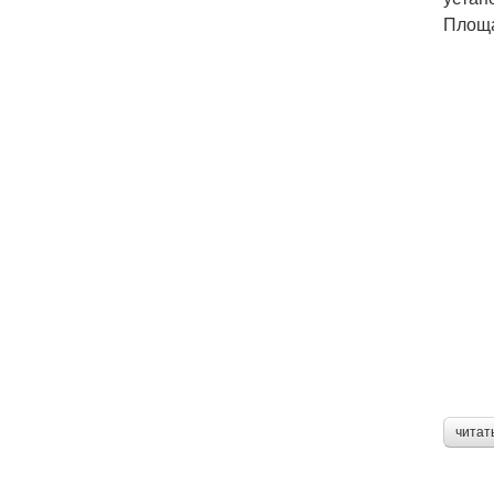
Площа
читат