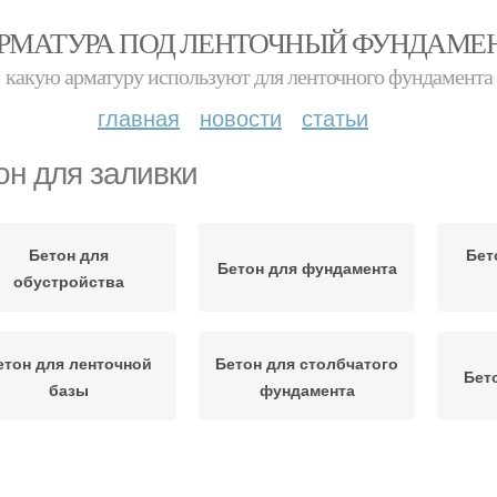
РМАТУРА ПОД ЛЕНТОЧНЫЙ ФУНДАМЕ
какую арматуру используют для ленточного фундамента
главная
новости
статьи
он для заливки
Бетон для
Бет
Бетон для фундамента
обустройства
етон для ленточной
Бетон для столбчатого
Бет
базы
фундамента
Са
Бетон на стяжку
Правильная заливка