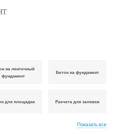
НТ
он на ленточный
Бетон на фундамент
фундамент
он для площадки
Расчета для заливки
Показать все
мостоятельная