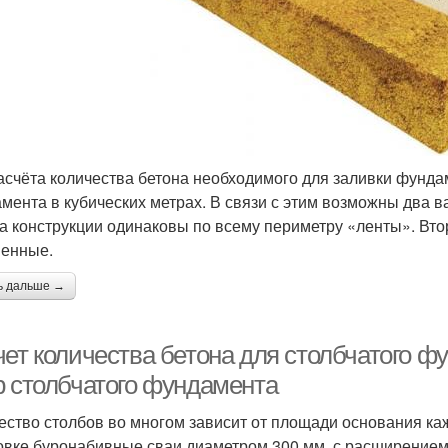
асчёта количества бетона необходимого для заливки фунд
мента в кубических метрах. В связи с этим возможны два в
а конструкции одинаковы по всему периметру «ленты». Вт
енные.
ь дальше →
чет количества бетона для столбчатого ф
р столбчатого фундамента
ество столбов во многом зависит от площади основания каж
овке буронабивные сваи диаметром 300 мм. с расширением в