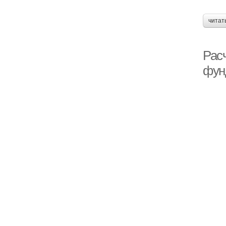
читат
Расч
фун