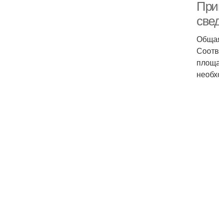
При
свед
Общая
Соотв
площа
необх