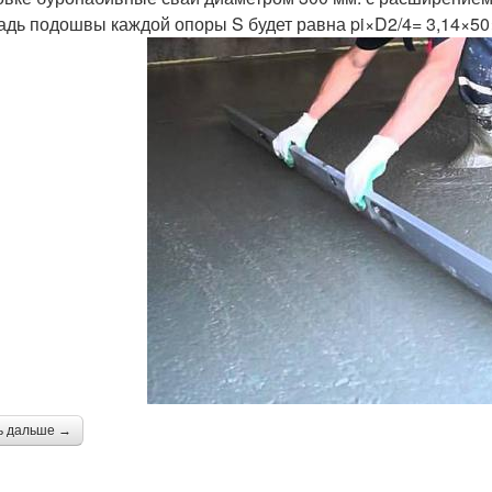
дь подошвы каждой опоры S будет равна pi×D2/4= 3,14×50
ь дальше →