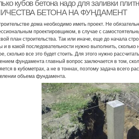
фундамента
ленто
лько кубов бетона надо для заливки пли
ИЧЕСТВА БЕТОНА НА ФУНДАМЕНТ
троительстве дома необходимо иметь проект. Не обязательн
ссиональным проектировщиком, в случае с самостоятельны
свой план строительства. Так или иначе, еще до начала стр
ы и в какой последовательности нужно выполнить, сколько 
ое, сколько все это будет стоить. Для этого нужно рассчитат
ением фундамента главный вопрос заключается в том, скол
яется в кубометрах, а не в тоннах, поэтому задача всего р
елении объема фундамента.