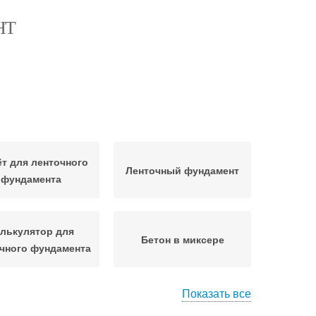
НТ
ёт для ленточного
Ленточный фундамент
фундамента
лькулятор для
Бетон в миксере
чного фундамента
Показать все
Кубатуры для