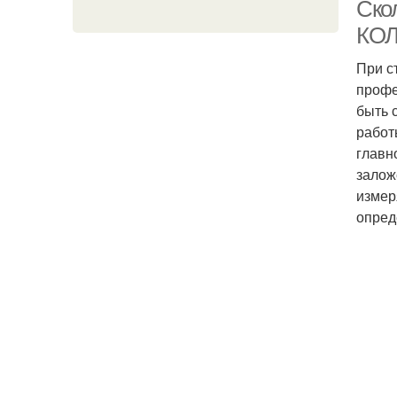
Ско
КОЛ
При с
профе
быть 
работ
главн
залож
измер
опред