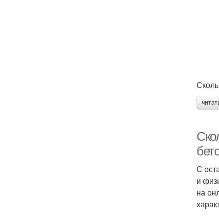
Сколь
читат
Ско
бет
С ост
и физ
на он
харак