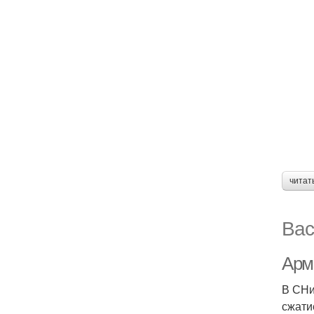
читат
Вас
Арм
В СНи
сжати