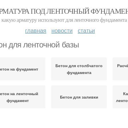
РМАТУРА ПОД ЛЕНТОЧНЫЙ ФУНДАМЕ
какую арматуру используют для ленточного фундамента
главная
новости
статьи
он для ленточной базы
Бетон для столбчатого
Расч
етон на фундамент
фундамента
етон на ленточный
Ка
Бетон для заливки
фундамент
ленто
тон для ленточного
Тяжелый бетон