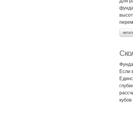
Для р
фунда
высот
перем
читат
Ско
Фунда
Если 
Единс
глуби
рассч
кубов