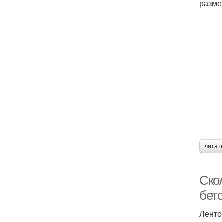
разме
читат
Ско
бет
Ленто