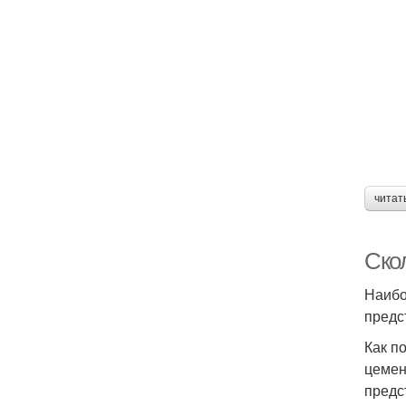
читат
Ско
Наибо
предс
Как п
цемен
предс