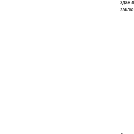
здани
заклю