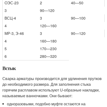
ОЭС-23
2
40—50
3
90—120
ВСЦ-4
3
90—100
4
120—160
МР-3, Э-46
3
90—120
4
160—180
5
170—230
6
280—320
Встык
Сварка арматуры производится для удлинения прутков
до необходимого размера. Для заполнения стыка
горячим расплавом используют U-образные накладки,
называемые ванночками. Они бывают:
одноразовыми, подобно муфте остаются на