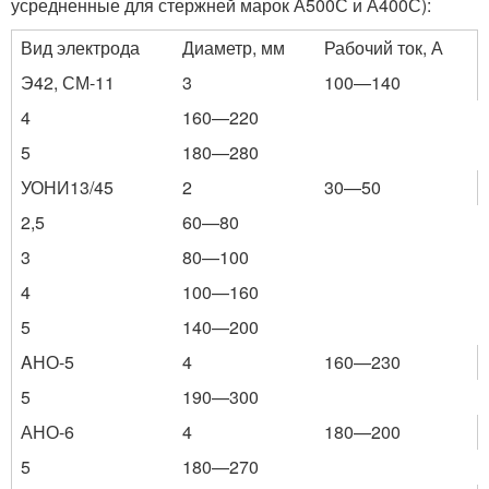
усредненные для стержней марок А500С и А400С):
Вид электрода
Диаметр, мм
Рабочий ток, А
Э42, СМ-11
3
100—140
4
160—220
5
180—280
УОНИ13/45
2
30—50
2,5
60—80
3
80—100
4
100—160
5
140—200
AНО-5
4
160—230
5
190—300
АНО-6
4
180—200
5
180—270