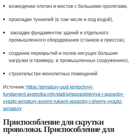
возведении плотин и мостов с большими пролетами,
прокладке туннелей (в том числе и под водой),
закладке фундаментов зданий и отдельного
промышленного оборудования (станков и прессов),
создании перекрытий и полов несущих большие
нагрузки (к примеру, в промышленных сооружениях),
строительстве монолитных помещений.
Источник:
https://armatury-pod-lentochnyj-
fundament.aystroika.info/stati/prisposobleniya-i-sposoby-
vyazki-armatury-svoimi-rukami-sposoby-i-shemy-vyazki-
armatury
Приспособление для скрутки
проволоки. Приспособление для