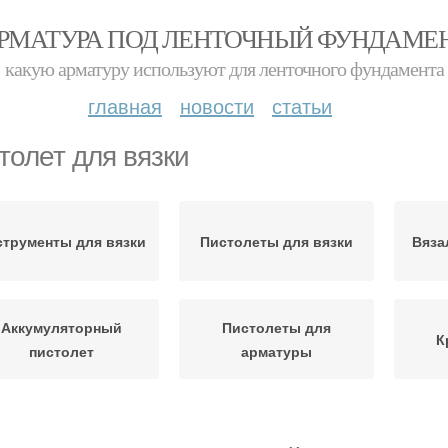
РМАТУРА ПОД ЛЕНТОЧНЫЙ ФУНДАМЕ
какую арматуру используют для ленточного фундамента
главная
новости
статьи
толет для вязки
струменты для вязки
Пистолеты для вязки
Вяза
Аккумуляторный
Пистолеты для
К
пистолет
арматуры
струмент для вязки
Вязка с помощью
Пист