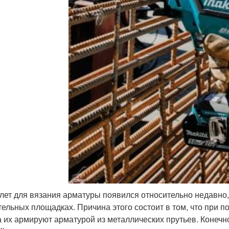
лет для вязания арматуры появился относительно недавно,
тельных площадках. Причина этого состоит в том, что при п
а их армируют арматурой из металлических прутьев. Конечн