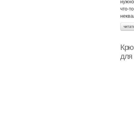
нужно
что-т
неква
читат
Крю
для 