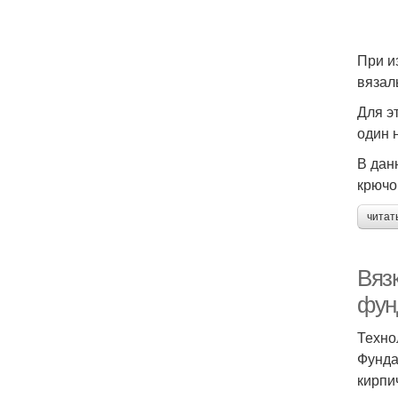
При и
вязал
Для э
один 
В дан
крючо
читат
Вяз
фун
Техно
Фунда
кирпи