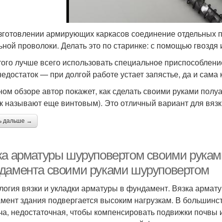
зготовлении армирующих каркасов соединение отдельных 
ьной проволоки. Делать это по старинке: с помощью гвоздя 
того лучше всего использовать специальное приспособлени
недостаток — при долгой работе устает запястье, да и сама к
ном обзоре автор покажет, как сделать своими руками полуа
к называют еще винтовым). Это отличный вариант для вязк
ь дальше →
ка арматуры шуруповертом своими руками
дамента своими руками шуруповертом
логия вязки и укладки арматуры в фундамент. Вязка арма
мент здания подвергается высоким нагрузкам. В большинст
ча, недостаточная, чтобы компенсировать подвижки почвы 