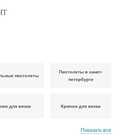
НТ
Пистолеты в санкт-
льные пистолеты
петербурге
рюк для вязки
Крючок для вязки
Показать все
олет для вязания
Автомат для вязки