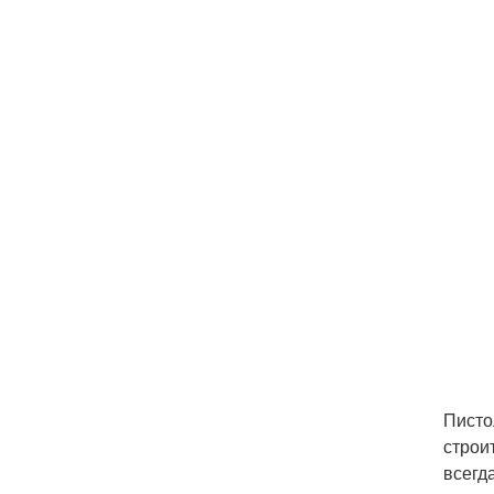
Писто
строи
всегд