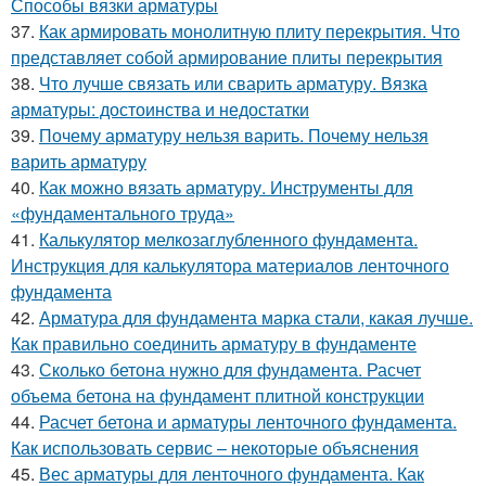
Способы вязки арматуры
37.
Как армировать монолитную плиту перекрытия. Что
представляет собой армирование плиты перекрытия
38.
Что лучше связать или сварить арматуру. Вязка
арматуры: достоинства и недостатки
39.
Почему арматуру нельзя варить. Почему нельзя
варить арматуру
40.
Как можно вязать арматуру. Инструменты для
«фундаментального труда»
41.
Калькулятор мелкозаглубленного фундамента.
Инструкция для калькулятора материалов ленточного
фундамента
42.
Арматура для фундамента марка стали, какая лучше.
Как правильно соединить арматуру в фундаменте
43.
Сколько бетона нужно для фундамента. Расчет
объема бетона на фундамент плитной конструкции
44.
Расчет бетона и арматуры ленточного фундамента.
Как использовать сервис – некоторые объяснения
45.
Вес арматуры для ленточного фундамента. Как