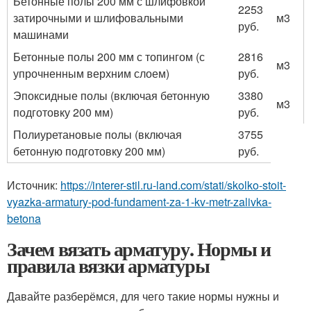
Бетонные полы 200 мм с шлифовкой
2253
затирочными и шлифовальными
м3
руб.
машинами
Бетонные полы 200 мм с топингом (с
2816
м3
упрочненным верхним слоем)
руб.
Эпоксидные полы (включая бетонную
3380
м3
подготовку 200 мм)
руб.
Полиуретановые полы (включая
3755
бетонную подготовку 200 мм)
руб.
Источник:
https://interer-stil.ru-land.com/stati/skolko-stoit-
vyazka-armatury-pod-fundament-za-1-kv-metr-zalivka-
betona
Зачем вязать арматуру. Нормы и
правила вязки арматуры
Давайте разберёмся, для чего такие нормы нужны и