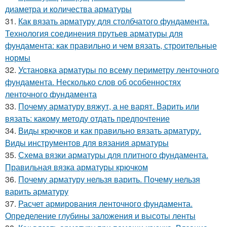
диаметра и количества арматуры
31.
Как вязать арматуру для столбчатого фундамента.
Технология соединения прутьев арматуры для
фундамента: как правильно и чем вязать, строительные
нормы
32.
Установка арматуры по всему периметру ленточного
фундамента. Несколько слов об особенностях
ленточного фундамента
33.
Почему арматуру вяжут, а не варят. Варить или
вязать: какому методу отдать предпочтение
34.
Виды крючков и как правильно вязать арматуру.
Виды инструментов для вязания арматуры
35.
Схема вязки арматуры для плитного фундамента.
Правильная вязка арматуры крючком
36.
Почему арматуру нельзя варить. Почему нельзя
варить арматуру
37.
Расчет армирования ленточного фундамента.
Определение глубины заложения и высоты ленты