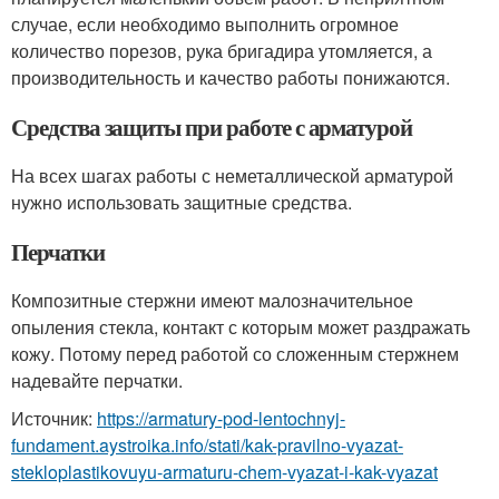
случае, если необходимо выполнить огромное
количество порезов, рука бригадира утомляется, а
производительность и качество работы понижаются.
Средства защиты при работе с арматурой
На всех шагах работы с неметаллической арматурой
нужно использовать защитные средства.
Перчатки
Композитные стержни имеют малозначительное
опыления стекла, контакт с которым может раздражать
кожу. Потому перед работой со сложенным стержнем
надевайте перчатки.
Источник:
https://armatury-pod-lentochnyj-
fundament.aystroika.info/stati/kak-pravilno-vyazat-
stekloplastikovuyu-armaturu-chem-vyazat-i-kak-vyazat