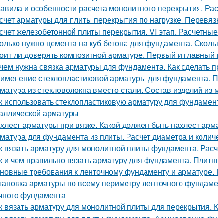
авила и особенности расчета монолитного перекрытия. Рас
счет арматуры для плиты перекрытия по нагрузке. Перевя
счет железобетонной плиты перекрытия. VI этап. Расчетны
олько нужно цемента на куб бетона для фундамента. Скольк
оит ли доверять композитной арматуре. Первый и главный 
чем нужна связка арматуры для фундамента. Как сделать 
именение стеклопластиковой арматуры для фундамента. П
матура из стекловолокна вместо стали. Состав изделий из 
к использовать стеклопластиковую арматуру для фундамен
аллической арматуры
хлест арматуры при вязке. Какой должен быть нахлест арм
матура для фундамента из плиты. Расчет диаметра и коли
к вязать арматуру для монолитной плиты фундамента. Расч
к и чем правильно вязать арматуру для фундамента. Плит
новные требования к ленточному фундаменту и арматуре.
тановка арматуры по всему периметру ленточного фундамен
чного фундамента
к вязать арматуру для монолитной плиты для перекрытия. 