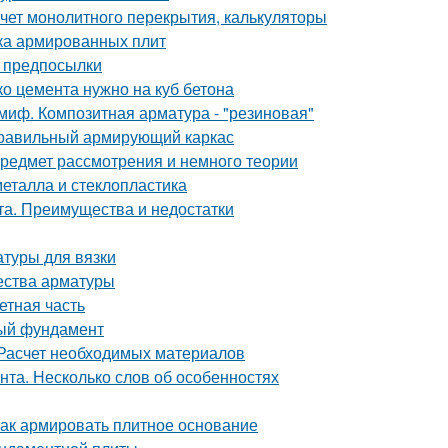
чет монолитного перекрытия, калькуляторы
зка армированных плит
е предпосылки
о цемента нужно на куб бетона
миф. Композитная арматура - "резиновая"
правильный армирующий каркас
редмет рассмотрения и немного теории
металла и стеклопластика
та. Преимущества и недостатки
атуры для вязки
чества арматуры
етная часть
ный фундамент
 Расчет необходимых материалов
та. Несколько слов об особенностях
Как армировать плитное основание