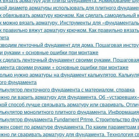
к вязать арматуру для плиты фундамента. Армирование ф
кой диаметр арматуры использовать для плитного фундам
к обвязывать арматуру крючком. Как сделать самодельный 
к можно вязать арматуру. Инструменты для «фундаменталь
к правильно вяжут арматуру крючком. Как правильно вязат
лета
зводим ленточный фундамент для дома. Пошаговая инструк
и руками + основные ошибки при монтаже
к сделать ленточный фундамент своими руками. Пошаговая 
мента своими руками + основные ошибки при монтаже
олько нужно арматуры на фундамент калькулятор. Калькуля
ого фундамента
лькулятор ленточного фундамента с материалом. справка
жно ли варить арматуру для фундамента. Об «устаревших
кой способ лучше связывать арматуру или сваривать. Отл
лькулятор монолитного плитного фундамента. Информация
лькулятор фундамента Fundament Prime. Строительство ф
жен совет по арматуре фундамента. По каким параметрам 
жно ли сваривать арматуру для фундамента. Технология с