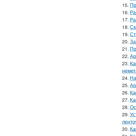
15.
Пр
16.
Ра
17.
Ра
18.
Ск
19.
Ст
20.
За
21.
Пр
22.
Ар
23.
Ка
немет
24.
На
25.
Ар
26.
Ка
27.
Ка
28.
Ос
29.
Ус
ленто
30.
Ка