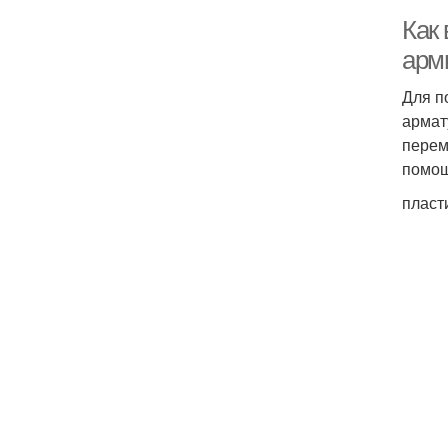
Как
арм
Для п
армат
перем
помощ
пласт