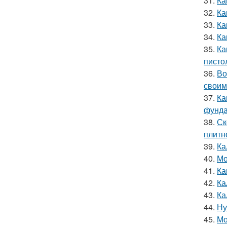
31.
Ка
32.
Ка
33.
Ка
34.
Ка
35.
Ка
писто
36.
Во
своим
37.
Ка
фунда
38.
Ск
плитн
39.
Ка
40.
Мо
41.
Ка
42.
Ка
43.
Ка
44.
Ну
45.
Мо