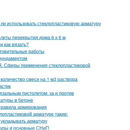
ли использовать стеклопластиковую арматуру
литы перекрытия дома 6 х 6 м
и как вязать?
товительные работы
 фундаментом
ой. Сферы применения стеклопластиковой
 количество смеси на 1 м3 раствора
астик
зальным пистолетом: за и против
атуры в бетоне
Правила армирования
лопластиковой арматуре такие:
к укладывать арматуру
атуры и основные СНиП