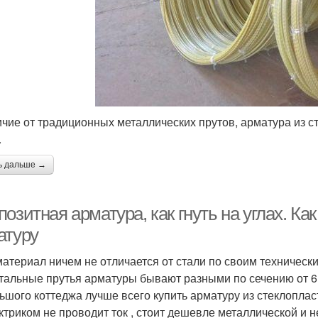
ичие от традиционных металлических прутов, арматура из с
.
ь дальше →
озитная арматура, как гнуть на углах. Ка
атуру
материал ничем не отличается от стали по своим техническ
Стальные прутья арматуры бывают разными по сечению от 6
ьшого коттеджа лучше всего купить арматуру из стеклопласт
ктриком не проводит ток , стоит дешевле металлической и