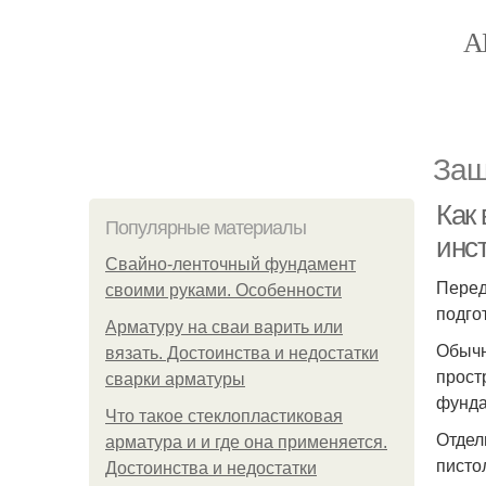
А
Защ
Как
Популярные материалы
инс
Свайно-ленточный фундамент
Перед
своими руками. Особенности
подго
Арматуру на сваи варить или
Обычн
вязать. Достоинства и недостатки
прост
сварки арматуры
фунда
Что такое стеклопластиковая
Отдел
арматура и и где она применяется.
писто
Достоинства и недостатки