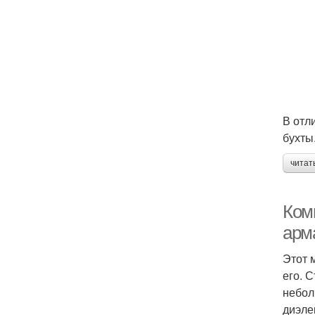
В отл
бухты
читат
Комп
арм
Этот 
его. 
небол
диэле