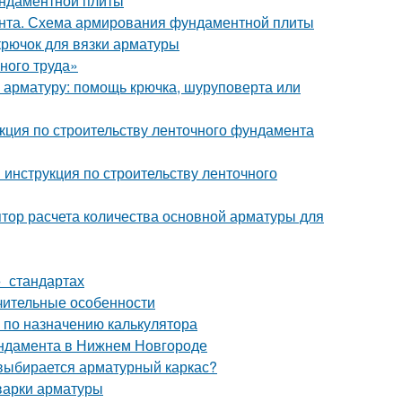
ундаментной плиты
ента. Схема армирования фундаментной плиты
крючок для вязки арматуры
ного труда»
ь арматуру: помощь крючка, шуруповерта или
ция по строительству ленточного фундамента
инструкция по строительству ленточного
тор расчета количества основной арматуры для
» стандартах
ичительные особенности
 по назначению калькулятора
ундамента в Нижнем Новгороде
выбирается арматурный каркас?
варки арматуры