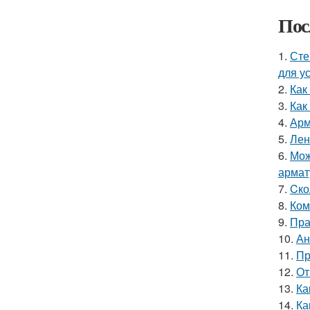
Пос
1.
Сте
для у
2.
Как
3.
Как
4.
Арм
5.
Лен
6.
Мож
арма
7.
Cко
8.
Ком
9.
Пра
10.
Ан
11.
Пр
12.
От
13.
Ка
14.
Ка