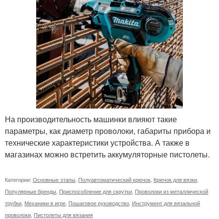
На производительность машинки влияют такие
параметры, как диаметр проволоки, габариты прибора и
технические характеристики устройства. А также в
магазинах можно встретить аккумуляторные пистолеты.
Категории:
Основные этапы
,
Полуавтоматический крючок
,
Крючок для вязки
,
Популярные бренды
,
Приспособление для скрутки
,
Проволоки из металлической
трубки
,
Механики в игре
,
Пошаговое руководство
,
Инструмент для вязальной
проволоки
,
Пистолеты для вязания