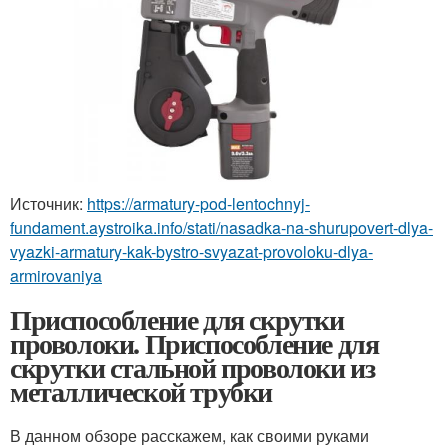
Источник:
https://armatury-pod-lentochnyj-
fundament.aystroika.info/stati/nasadka-na-shurupovert-dlya-
vyazki-armatury-kak-bystro-svyazat-provoloku-dlya-
armirovaniya
Приспособление для скрутки
проволоки. Приспособление для
скрутки стальной проволоки из
металлической трубки
В данном обзоре расскажем, как своими руками