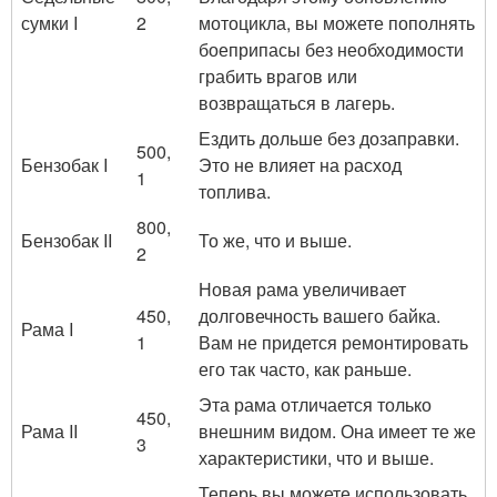
сумки I
2
мотоцикла, вы можете пополнять
боеприпасы без необходимости
грабить врагов или
возвращаться в лагерь.
Ездить дольше без дозаправки.
500,
Бензобак I
Это не влияет на расход
1
топлива.
800,
Бензобак II
То же, что и выше.
2
Новая рама увеличивает
450,
долговечность вашего байка.
Рама I
1
Вам не придется ремонтировать
его так часто, как раньше.
Эта рама отличается только
450,
Рама II
внешним видом. Она имеет те же
3
характеристики, что и выше.
Теперь вы можете использовать