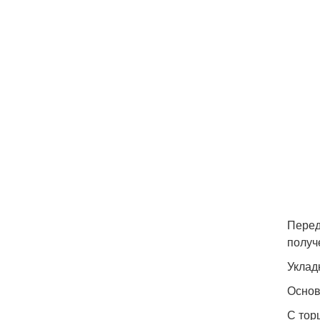
Перед
получ
Уклад
Основ
С тор