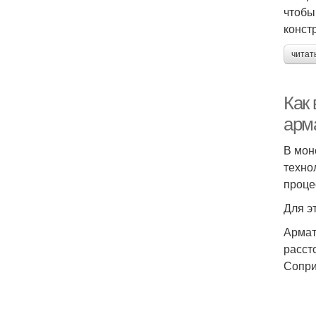
чтобы
конст
читат
Как
арм
В мон
техно
проце
Для эт
Армат
расст
Сопри