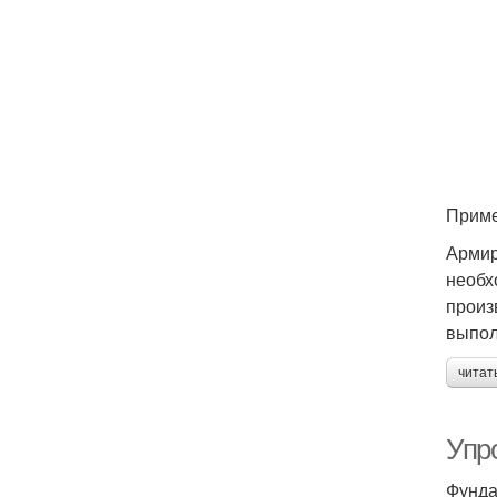
Приме
Армир
необх
произ
выпол
читат
Упр
Фунда