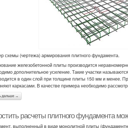
р схемы (чертежа) армирования плитного фундамента.
ование железобетонной плиты производится неравномерно:
одимо дополнительное усиление. Такие участки называютс
водится в один слой при толщине плиты 150 мм и менее. П
няют каркасами. В качестве примера необходимо рассмотр
ь дальше →
остить расчеты плитного фундамента мо
мент, выполненный в виде монолитной плиты (фундаментн