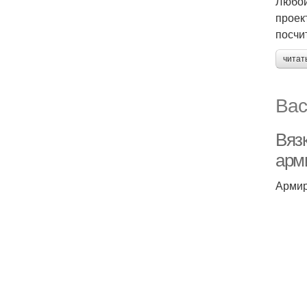
Любой
проек
посчи
читат
Вас
Вяз
арм
Армир