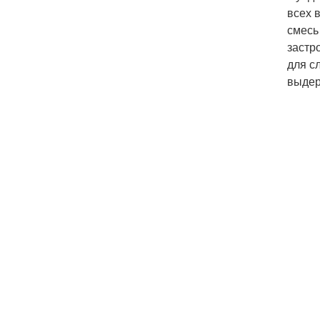
всех 
смесь
застр
для с
выдер