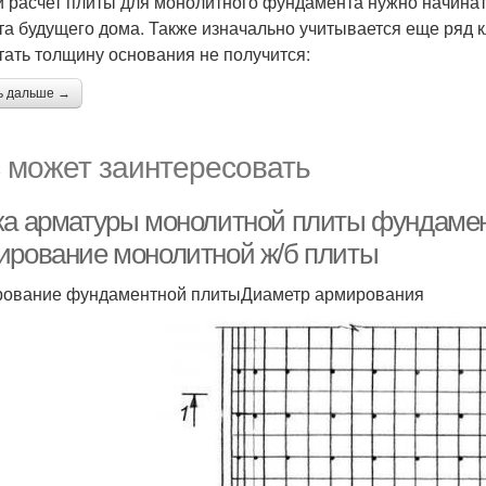
 расчет плиты для монолитного фундамента нужно начинать
та будущего дома. Также изначально учитывается еще ряд 
тать толщину основания не получится:
ь дальше →
 может заинтересовать
ка арматуры монолитной плиты фундамен
ирование монолитной ж/б плиты
ование фундаментной плитыДиаметр армирования