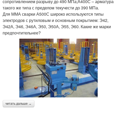
сопротивлением разрыву до 490 МПа;А400С – арматура
такого же типа с пределом текучести до 390 МПа.
Для ММА сварки А500С широко используются типы
электродов с рутиловым и основным покрытием: Э42,
Э42А, Э46, Э46А, Э50, Э50А, Э55, Э60. Какие же марки
предпочтительнее?
читать дальше →