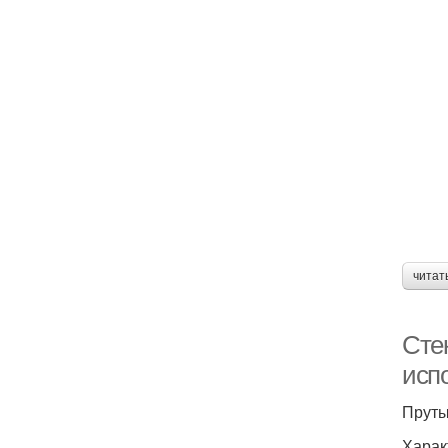
читат
Сте
исп
Пруты
Харак