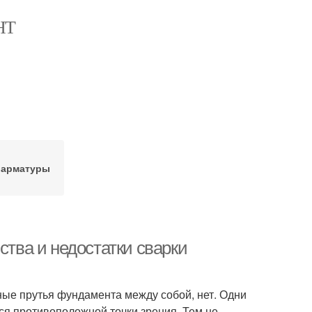
НТ
 арматуры
ства и недостатки сварки
ные прутья фундамента между собой, нет. Одни
тся противоположной точки зрения. Тем не