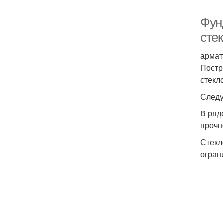
Фун
сте
армат
Постр
стекл
Следу
В ряд
прочн
Стекл
огран