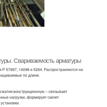
атуры. Свариваемость арматуры
Р 57997, 14098 и 5264. Распространяются на
аращиваемые по длине.
 сжатие;конструкционную – связывает
нные нагрузки, формирует скелет
 установки.