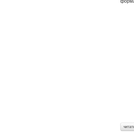
форма
читат