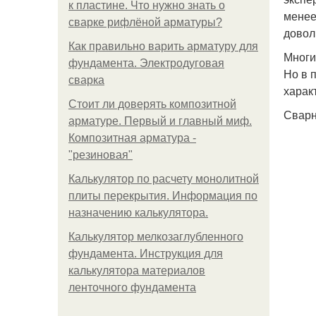
к пластине. Что нужно знать о
менее
сварке рифлёной арматуры?
довол
Как правильно варить арматуру для
Многи
фундамента. Электродуговая
Но в 
сварка
харак
Стоит ли доверять композитной
Сварн
арматуре. Первый и главный миф.
Композитная арматура -
"резиновая"
Калькулятор по расчету монолитной
плиты перекрытия. Информация по
назначению калькулятора.
Калькулятор мелкозаглубленного
фундамента. Инструкция для
калькулятора материалов
ленточного фундамента