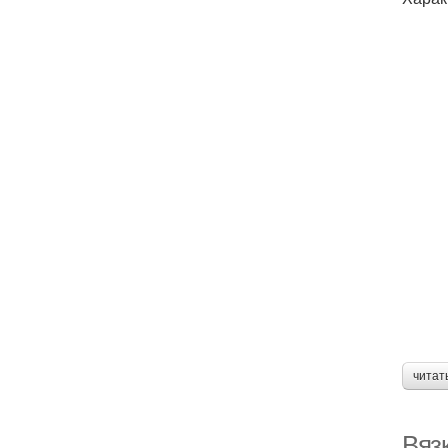
читат
Вяз