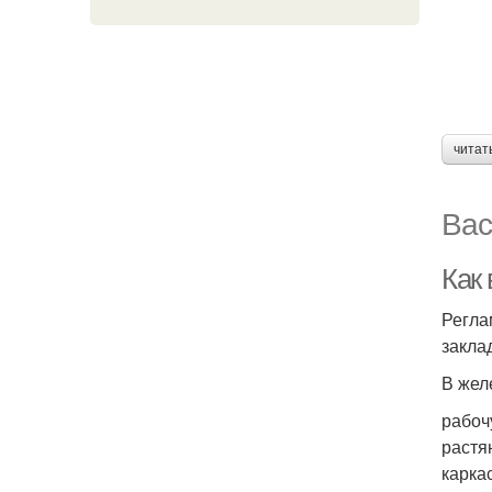
читат
Вас
Как
Регла
закла
В жел
рабоч
растя
карка