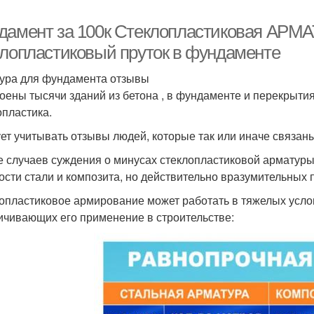
дамент за 100к Стеклопластиковая АРМАТ
клопластиковый пруток в фундаменте
ура для фундамента отзывы
оены тысячи зданий из бетона , в фундаменте и перекрыти
опластика.
ет учитывать отзывы людей, которые так или иначе связаны
е случаев суждения о минусах стеклопластиковой арматур
ости стали и композита, но действительно вразумительных п
опластиковое армирование может работать в тяжелых услов
ичивающих его применение в строительстве: