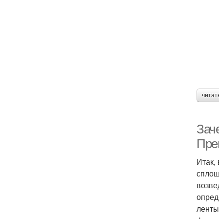
читат
Зач
Пре
Итак,
сплош
возве
опред
ленты