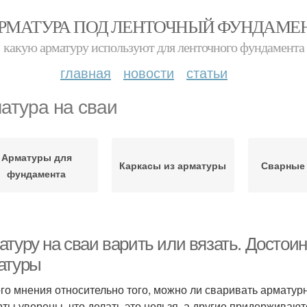
РМАТУРА ПОД ЛЕНТОЧНЫЙ ФУНДАМЕ
какую арматуру используют для ленточного фундамента
главная
новости
статьи
атура на сваи
Арматуры для
Каркасы из арматуры
Сварные
фундамента
туру на сваи варить или вязать. Достоин
атуры
го мнения относительно того, можно ли сваривать арматур
рты уверены, что делать это нельзя, а другие придерживаю