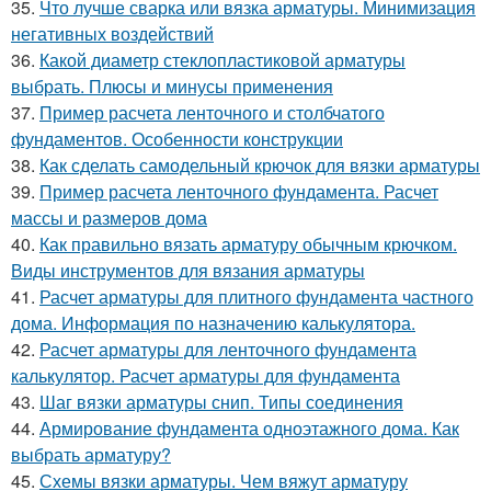
35.
Что лучше сварка или вязка арматуры. Минимизация
негативных воздействий
36.
Какой диаметр стеклопластиковой арматуры
выбрать. Плюсы и минусы применения
37.
Пример расчета ленточного и столбчатого
фундаментов. Особенности конструкции
38.
Как сделать самодельный крючок для вязки арматуры
39.
Пример расчета ленточного фундамента. Расчет
массы и размеров дома
40.
Как правильно вязать арматуру обычным крючком.
Виды инструментов для вязания арматуры
41.
Расчет арматуры для плитного фундамента частного
дома. Информация по назначению калькулятора.
42.
Расчет арматуры для ленточного фундамента
калькулятор. Расчет арматуры для фундамента
43.
Шаг вязки арматуры снип. Типы соединения
44.
Армирование фундамента одноэтажного дома. Как
выбрать арматуру?
45.
Схемы вязки арматуры. Чем вяжут арматуру