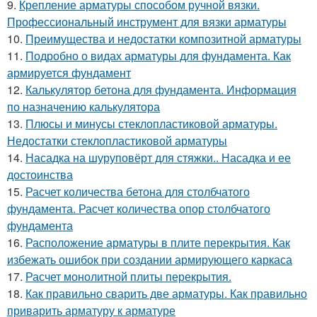
9.
Крепление арматуры способом ручной вязки.
Профессиональный инструмент для вязки арматуры
10.
Преимущества и недостатки композитной арматуры
11.
Подробно о видах арматуры для фундамента. Как
армируется фундамент
12.
Калькулятор бетона для фундамента. Информация
по назначению калькулятора
13.
Плюсы и минусы стеклопластиковой арматуры.
Недостатки стеклопластиковой арматуры
14.
Насадка на шуруповёрт для стяжки.. Насадка и ее
достоинства
15.
Расчет количества бетона для столбчатого
фундамента. Расчет количества опор столбчатого
фундамента
16.
Расположение арматуры в плите перекрытия. Как
избежать ошибок при создании армирующего каркаса
17.
Расчет монолитной плиты перекрытия.
18.
Как правильно сварить две арматуры. Как правильно
приварить арматуру к арматуре